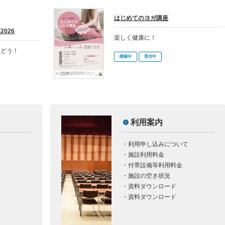
はじめてのヨガ講座
026
楽しく健康に！
んどう！
開催中
受付中
利用案内
・
利用申し込みについて
・
施設利用料金
・
付帯設備等利用料金
・
施設の空き状況
・
資料ダウンロード
・
資料ダウンロード