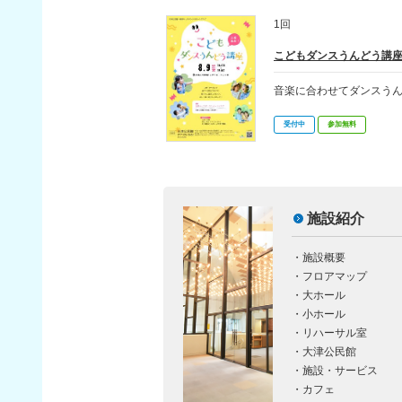
1回
こどもダンスうんどう講座2
音楽に合わせてダンスう
受付中
参加無料
施設紹介
・
施設概要
・
フロアマップ
・
大ホール
・
小ホール
・
リハーサル室
・
大津公民館
・
施設・サービス
・
カフェ