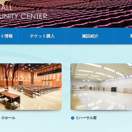
6年8月11日(火･祝)
受付中
受付中
ント情報
チケット購入
施設紹介
小ホール
リハーサル室