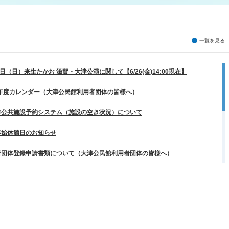
一覧を見る
8日（日）来生たかお 滋賀・大津公演に関して【6/26(金)14:00現在】
6年度カレンダー（大津公民館利用者団体の皆様へ）
市公共施設予約システム（施設の空き状況）について
年始休館日のお知らせ
者団体登録申請書類について（大津公民館利用者団体の皆様へ）
害発生時の対応について（大津公民館）
サービス、物販販売のお知らせ
5年度年間使用表（大津公民館利用者団体の皆様へ）