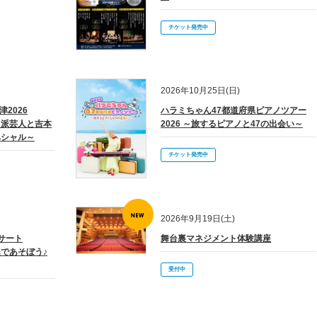
チケット発売中
2026年10月25日(日)
2026
ハラミちゃん47都道府県ピアノツアー
力派芸人と吉本
2026 ～旅するピアノと47の出会い～
ペシャル～
チケット発売中
2026年9月19日(土)
サート
舞台裏マネジメント体験講座
であそぼう♪
受付中