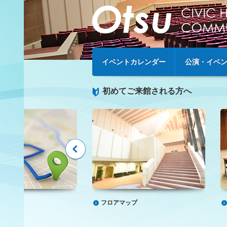
2026年10月25日(日)
202
チケット発売中
イベントカレンダー
公演・イベ
初めてご来館される方へ
フロアマップ
セス