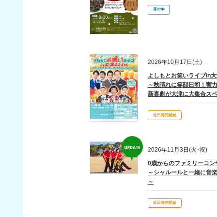
受付中
2026年10月17日(土)
よしもとお笑いライブin大津
～秋晴れに笑顔日和！実
新喜劇が大津に大集合ス
近日発売開始
2026年11月3日(火･祝)
0歳からのファミリーコン
～シャルールと一緒に音楽
～
近日発売開始