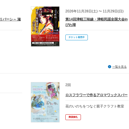
2026年11月28日(土) 〜 11月29日(日)
26～リバーシ～ 滋
第14回津軽三味線・津軽民謡全国大会in
びわ湖
チケット発売中
一覧を見る
2回
ロスフラワーで作るアロマワックスバー
花のいのちをつなぐ親子クラフト教室
満員御礼