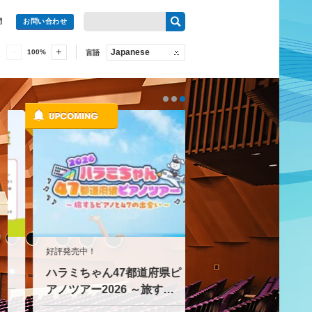
問
お問い合わせ
Japanese
100
%
言語
好評発売中！
伝統にふれる夏休み
ハラミちゃん47都道府県ピ
雅楽に触れる ワーク
アノツアー2026 ～旅す…
プと演奏会2026