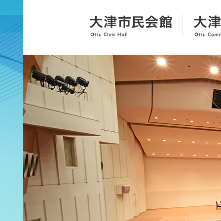
好評発売中！
伝
ハラミちゃん47都道府県ピ
雅
アノツアー2026 ～旅す…
プ