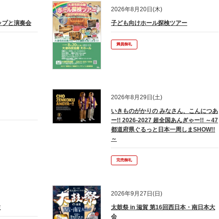
5年度カレンダー（大津公民館利用者団体の皆様へ）
2026年8月20日(木)
ップと演奏会
子ども向けホール探検ツアー
者団体登録申請書類について（大津公民館利用者団体の皆様へ）
満員御礼
2026年8月29日(土)
いきものがかりの みなさん、こんにつあ
ー!! 2026-2027 超全国あんぎゃー!! ～47
都道府県ぐるっと日本一周しまSHOW!!
～
完売御礼
2026年9月27日(日)
旅
太鼓祭 in 滋賀 第16回西日本・南日本大
会