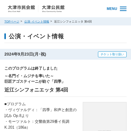
MENU
TOPページ
公演･イベント情報
近江シンフォニエッタ 第4回
公演・イベント情報
2024年9月23日(月･祝)
チケット取り扱い
このプログラムは終了しました
～名門イ・ムジチを率いた～
巨匠アゴスティーニが紡ぐ「四季」
近江シンフォニエッタ 第4回
■プログラム
・ヴィヴァルディ：「四季」和声と創意の
試み Op.8より
・モーツァルト：交響曲第29番イ長調
K.201（186a）